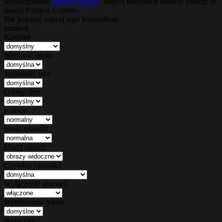
wykorzystanie
plików cookies
. Więcej informacji możesz znaleźć w
naszej Polityce Cookies.
Nie pokazuj więcej tego komunikatu
zamknij
Kontrast
Wielkość tekstu
Wysokość linii
Odstęp liter
Kursor
Skala szarości
Ukryj obrazy
Czytelna czcionka
Wyłączenie animacji
Wyrównanie tekstu
Nasycenie