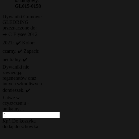
katalogowy:
GL015-0158
Dywaniki Gumowe
GLEDRING
przeznaczone do:
➡️ C-Elysee 2012-
2021r. ✔️ Kolor:
czarny. ✔️ Zapach:
neutralny. ✔️
Dywaniki nie
zawierają:
regeneratów oraz
innych szkodliwych
domieszek. ✔️
Łatwe w
czyszczeniu -
unikalny…
Kpl.
Do koszyka
dodaj do schowka