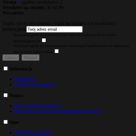
Strona
1
ogółem produktów: 2
Wyników na stronie:
30
60
90
Newsletter
Zapisz się do newslettera – bądź na bieżąco z nowościami i
promocjami.
Wyrażam zgodę na przetwarzanie danych osobowych do celów
marketingowych
Wyrażam zgodę na otrzymywanie informacji handlowych na wskazany
przeze mnie adres e-mail
Informacje
Regulamin
Polityka Prywatności
Pomoc
Koszt i sposoby dostawy
Pouczenie o prawie do odstąpienia od umowy
Inne
Bezpieczne Zakupy