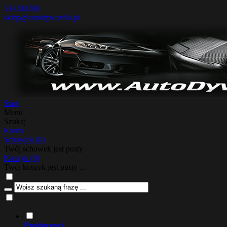
534280280
sklep@autodywaniki.pl
Start
Menu
Szukaj
Konto
Schowek
(0)
Twój schowek jest pusty
Koszyk
(0)
Twój koszyk jest pusty ...
Producenci