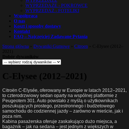
WYPRZEDAŻE
WYPRZEDAŻE - POKROWCE
WYPRZEDAŻ - FOTELIKI
Współpraca
O nas
Koszt i sposoby dostawy
Kontakt
FAQ – Najczęściej Zadawane Pytania
Strona główna
»
Dywaniki Gumowe
»
Citroen
»
C-Elysee (2012–
2021)
Dobór dywaników
C-Elysee (2012–2021)
Citroën C-Elysée, oferowany w Europie w latach 2012–2021,
to czterodrzwiowy sedan oparty na wspólnej platformie z
Peugeotem 301. Auto powstało z myślą o użytkownikach
poszukujących prostego, przestronnego i budżetowego
samochodu do codziennej jazdy – zarówno w mieście, jak i
poza nim.
Kabina pasażerska oferuje zaskakująco dużo miejsca, a
bagażnik – jak na sedana – jest jednym z większych w