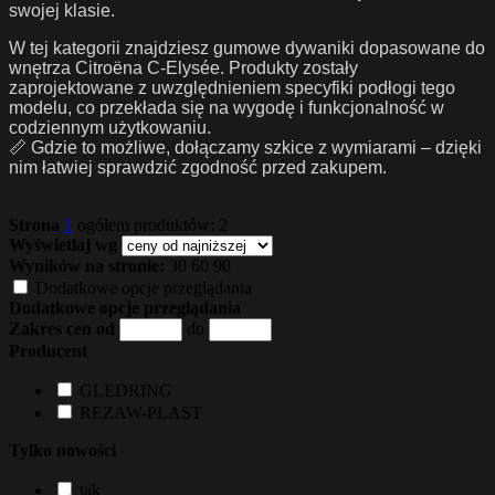
swojej klasie.
W tej kategorii znajdziesz gumowe dywaniki dopasowane do
wnętrza Citroëna C-Elysée. Produkty zostały
zaprojektowane z uwzględnieniem specyfiki podłogi tego
modelu, co przekłada się na wygodę i funkcjonalność w
codziennym użytkowaniu.
📏 Gdzie to możliwe, dołączamy szkice z wymiarami – dzięki
nim łatwiej sprawdzić zgodność przed zakupem.
Strona
1
ogółem produktów: 2
Wyświetlaj wg
Wyników na stronie:
30
60
90
Dodatkowe opcje przeglądania
Dodatkowe opcje przeglądania
Zakres cen od
do
Producent
GLEDRING
REZAW-PLAST
Tylko nowości
tak