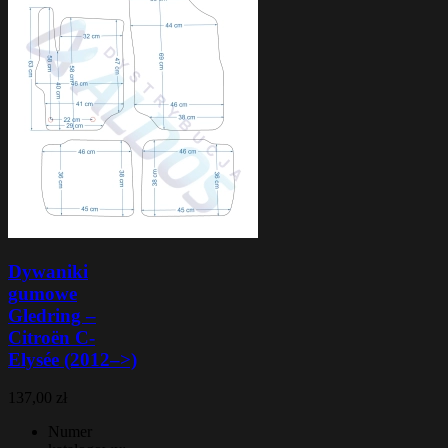
Dywaniki
gumowe
Gledring –
Citroën C-
Elysée (2012–>)
137,00 zł
Numer