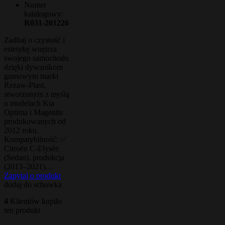
Numer
katalogowy:
R031-201226
Zadbaj o czystość i
estetykę wnętrza
swojego samochodu
dzięki dywanikom
gumowym marki
Rezaw-Plast,
stworzonym z myślą
o modelach Kia
Optima i Magentis
produkowanych od
2012 roku.
Kompatybilność: ✅
Citroën C‑Elysée
(Sedan), produkcja
(2013–2021)…
Zapytaj o produkt
dodaj do schowka
4
Klientów kupiło
ten produkt