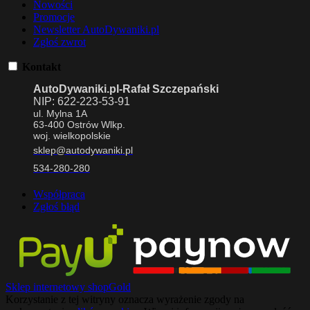
Nowości
Promocje
Newsletter AutoDywaniki.pl
Zgłoś zwrot
Kontakt
AutoDywaniki.pl-Rafał Szczepański
NIP:
622-223-53-91
ul. Mylna 1A
63-400 Ostrów Wlkp.
woj. wielkopolskie
sklep@autodywaniki.pl
534-280-280
Współpraca
Zgłoś błąd
Sklep internetowy shopGold
Korzystanie z tej witryny oznacza wyrażenie zgody na