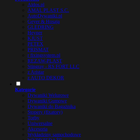
Aldos.pl
AMAL PLAST S.C.
AutoDywaniki.pl
Geyer & Hosaja
GLEDRING
Heyner
KJUST
PETEX
PRISMAT
r fixingsystem.pl
REZAW-PLAST
Stingray - RS FORT LLC
z Aristar
z AUTO DEKOR
Kategorie
Dywaniki Welurowe
Dywaniki Gumowe
Dywaniki do Bagażnika
Stopery (fixatory)
Torby
Uniwersalne
Akcesoria
Wykładziny samochodowe